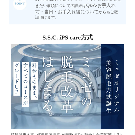
Q&A-お手入れ
きたい事項についての詳細は
前・当日・お手入れ後について
からもご確
認頂けます。
S.S.C. iPS care方式
鎮静効果の高いiPS細胞培養上清液(※1)を配合した美容液「iPト