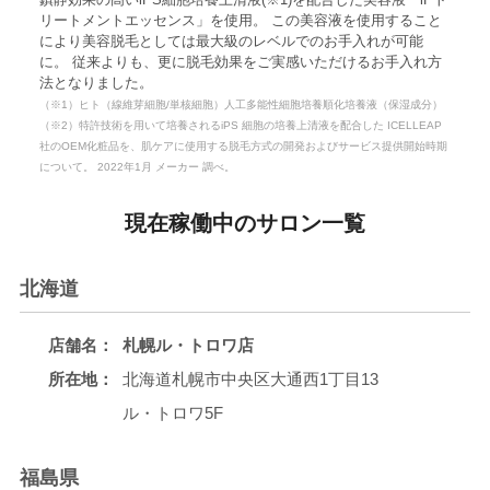
リートメントエッセンス」を使用。 この美容液を使用すること
により美容脱毛としては最大級のレベルでのお手入れが可能
に。 従来よりも、更に脱毛効果をご実感いただけるお手入れ方
法となりました。
（※1）ヒト（線維芽細胞/単核細胞）人工多能性細胞培養順化培養液（保湿成分）
（※2）特許技術を用いて培養されるiPS 細胞の培養上清液を配合した ICELLEAP
社のOEM化粧品を、肌ケアに使用する脱毛方式の開発およびサービス提供開始時期
について。 2022年1月 メーカー 調べ。
現在稼働中のサロン一覧
北海道
店舗名：
札幌ル・トロワ店
所在地：
北海道札幌市中央区大通西1丁目13
ル・トロワ5F
福島県