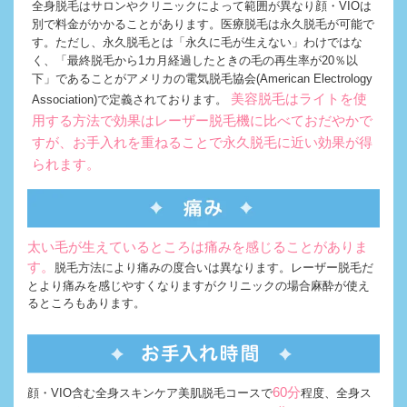
全身脱毛はサロンやクリニックによって範囲が異なり顔・VIOは
別で料金がかかることがあります。医療脱毛は永久脱毛が可能で
す。ただし、永久脱毛とは「永久に毛が生えない」わけではな
く、「最終脱毛から1カ月経過したときの毛の再生率が20％以
下」であることがアメリカの電気脱毛協会(American Electrology
美容脱毛はライトを使
Association)で定義されております。
用する方法で効果はレーザー脱毛機に比べておだやかで
すが、お手入れを重ねることで永久脱毛に近い効果が得
られます。
太い毛が生えているところは痛みを感じることがありま
す。
脱毛方法により痛みの度合いは異なります。レーザー脱毛だ
とより痛みを感じやすくなりますがクリニックの場合麻酔が使え
るところもあります。
60分
顔・VIO含む全身スキンケア美肌脱毛コースで
程度、全身ス