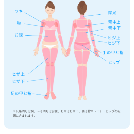
※乳輪周りは胸、へそ周りはお腹、ヒザはヒザ下、腰は背中（下）・ヒップの範
囲に含まれます。