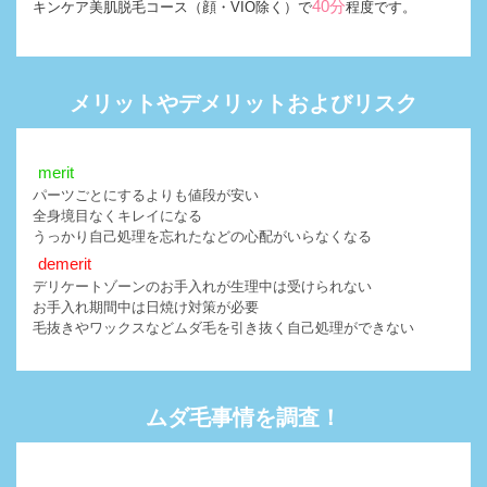
40分
キンケア美肌脱毛コース（顔・VIO除く）で
程度です。
メリットやデメリットおよびリスク
merit
パーツごとにするよりも値段が安い
全身境目なくキレイになる
うっかり自己処理を忘れたなどの心配がいらなくなる
demerit
デリケートゾーンのお手入れが生理中は受けられない
お手入れ期間中は日焼け対策が必要
毛抜きやワックスなどムダ毛を引き抜く自己処理ができない
ムダ毛事情を調査！