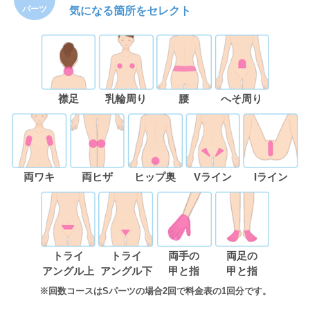
パーツ
気になる箇所をセレクト
襟足
乳輪周り
腰
へそ周り
両ワキ
両ヒザ
ヒップ奥
Vライン
Iライン
トライ
トライ
両手の
両足の
アングル上
アングル下
甲と指
甲と指
※回数コースはSパーツの場合2回で料金表の1回分です。