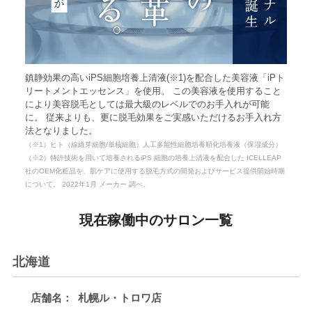
鎮静効果の高いiPS細胞培養上清液(※1)を配合した美容液「iPト
リートメントエッセンス」を使用。 この美容液を使用すること
により美容脱毛としては最大級のレベルでのお手入れが可能
に。 従来よりも、更に脱毛効果をご実感いただけるお手入れ方
法となりました。
（※1）ヒト（線維芽細胞/単核細胞）人工多能性細胞培養順化培養液（保湿成分）
（※2）特許技術を用いて培養されるiPS 細胞の培養上清液を配合した ICELLEAP
社のOEM化粧品を、肌ケアに使用する脱毛方式の開発およびサービス提供開始時期
について。 2022年1月 メーカー 調べ。
現在稼働中のサロン一覧
北海道
店舗名：
札幌ル・トロワ店